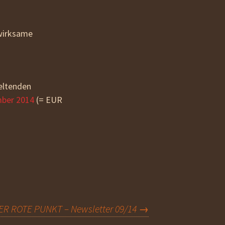
wirksame
eltenden
mber 2014
(= EUR
ER ROTE PUNKT – Newsletter 09/14
→