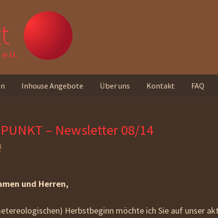
t
e.U.
en
Inhouse Angebote
Über uns
Kontakt
FAQ
Unser Team
PUNKT – Newsletter 08/14
Standorte
4
Unser Leitbild
Rückmeldungen von
amen und Herren,
Teilnehmer_innen
etereologischen) Herbstbeginn möchte ich Sie auf unser akt
Unseren Newsletter