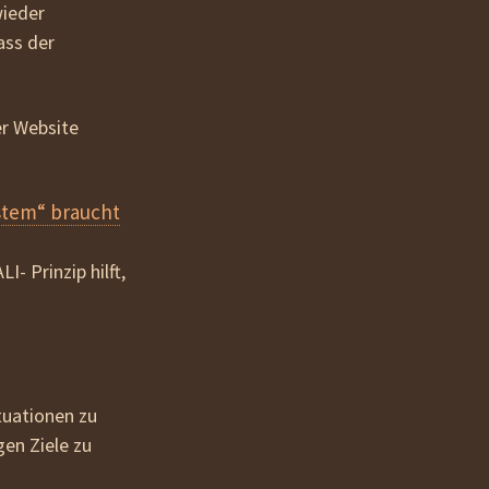
wieder
ass der
er Website
tem“ braucht
 Prinzip hilft,
uati­onen zu
en Ziele zu