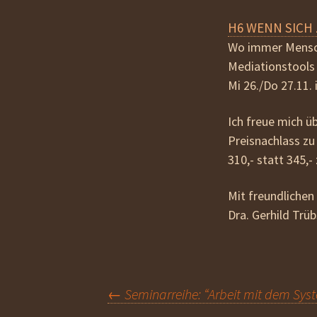
H6 WENN SICH Z
Wo immer Mensch
Mediationstools v
Mi 26./Do 27.11.
Ich freue mich üb
Preisnachlass zu
310,- statt 345,-
Mit freundlichen
Dra. Gerhild Trü
Beitragsnavigation
←
Seminarreihe: “Arbeit mit dem Sys