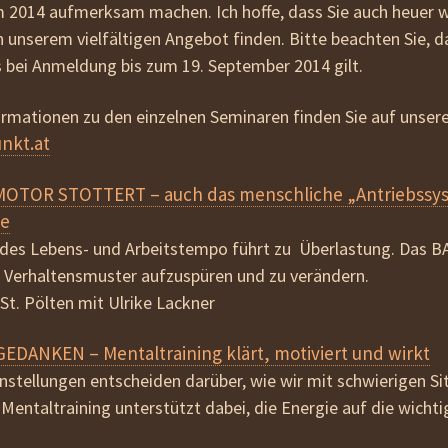
beziehen
 2014
aufmerksam machen. Ich hoffe, dass Sie auch heuer 
 unserem vielfältigen Angebot finden. Bitte beachten Sie, d
AGB
s
bei Anmeldung bis zum
19. September 2014
gilt.
ormationen zu den einzelnen Seminaren finden Sie auf unser
nkt.at
OTOR STOTTERT – auch das menschliche „Antriebssys
ge
s Lebens- und Arbeitstempo führt zu Überlastung. Das BALI-
 Verhaltensmuster aufzuspüren und zu verändern.
n St. Pölten mit Ulrike Lackner
EDANKEN – Mentaltraining klärt, motiviert und wirkt
stellungen entscheiden darüber, wie wir mit schwierigen Sit
ntaltraining unterstützt dabei, die Energie auf die wichtig