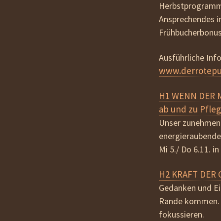
Herbstprogramm
Ansprechendes in
Frühbucherbonu
Ausführliche Inf
www.derrotepu
H1 WENN DER M
ab und zu Pfle
Unser zunehmende
energieraubende
Mi 5./ Do 6.11. i
H2 KRAFT DER G
Gedanken und Ein
Rande kommen. Me
fokussieren.