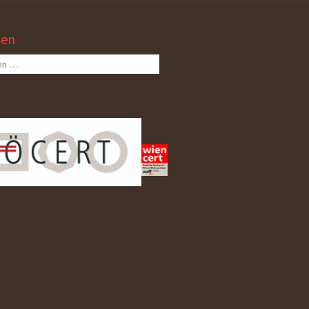
hen
n