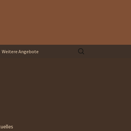
Suchen
Weitere Angebote
nach:
Organisationsentwicklung
Blindspace
Coaching und
Supervision
uelles