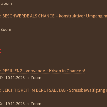
beziehen
in Zoom
AGB
r: BESCHWERDE ALS CHANCE – konstruktiver Umgang mi
n Zoom
6
: RESILIENZ - verwandelt Krisen in Chancen!
 Di. 10.11.2026 in Zoom
: LEICHTIGKEIT IM BERUFSALLTAG - Stressbewältigung 
 Do. 19.11.2026 in Zoom