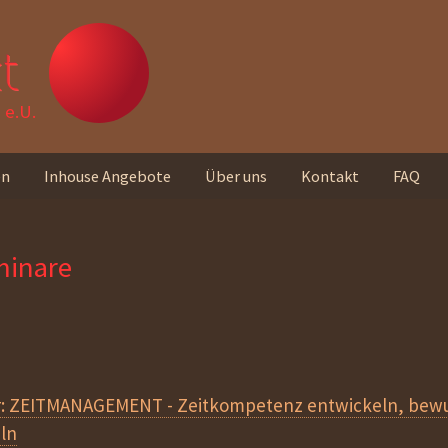
t
e.U.
en
Inhouse Angebote
Über uns
Kontakt
FAQ
Unser Team
minare
Standorte
Unser Leitbild
Rückmeldungen von
Teilnehmer_innen
r: ZEITMANAGEMENT - Zeitkompetenz entwickeln, bewu
ln
Unseren Newsletter