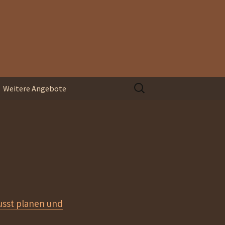
Suchen
Weitere Angebote
nach:
Organisationsentwicklung
Blindspace
Coaching und
Supervision
sst planen und