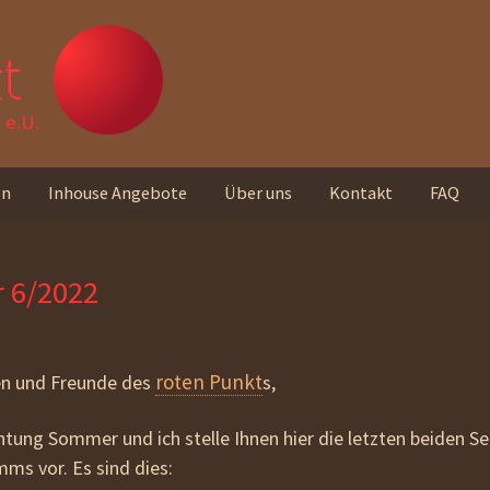
t
e.U.
en
Inhouse Angebote
Über uns
Kontakt
FAQ
Unser Team
r 6/2022
Standorte
Unser Leitbild
roten Punkt
en und Freunde des
s,
Rückmeldungen von
Teilnehmer_innen
htung Sommer und ich stelle Ihnen hier die letzten beiden S
ms vor. Es sind dies:
Unseren Newsletter