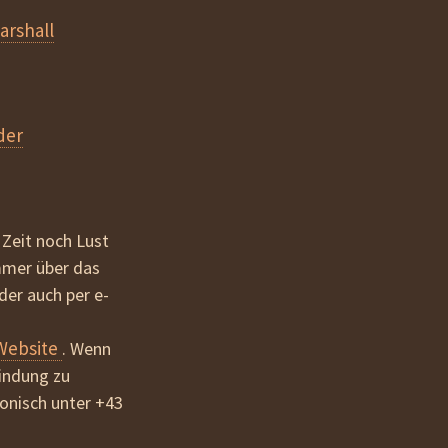
arshall
der
 Zeit noch Lust
mmer über das
er auch per e-
Website
. Wenn
bindung zu
onisch unter +43