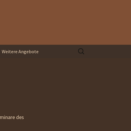
Suchen
Weitere Angebote
nach:
Organisationsentwicklung
Blindspace
Coaching und
Supervision
eminare des