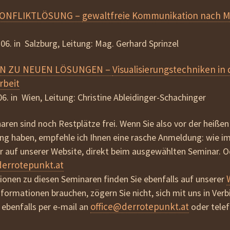
beziehen
 KONFLIKTLÖSUNG –
gewaltfreie Kommunikation nach M
AGB
.06. in Salzburg, Leitung: Mag. Gerhard Sprinzel
ERN ZU NEUEN LÖSUNGEN –
Visualisierungstechniken in 
rbeit
.06. in Wien, Leitung: Christine Ableidinger-Schachinger
aren sind noch Restplätze frei. Wenn Sie also vor der heißen
ung haben, empfehle ich Ihnen eine rasche Anmeldung: wie i
auf unserer Website, direkt beim ausgewählten Seminar. Od
derrotepunkt.at
onen zu diesen Seminaren finden Sie ebenfalls auf unserer
nformationen brauchen, zögern Sie nicht, sich mit uns in Ver
office@derrotepunkt.at
 ebenfalls per e-mail an
oder telef