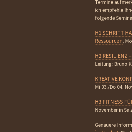
Termine aufmerks
ich empfehle Ih
folgende Seminar
H1 SCHRITT HA
Ressourcen
,
Mo 
H2 RESILIENZ
–
Leitung: Bruno K
KREATIVE KON
Mi 03./Do 04. No
H3 FITNESS FÜR 
November in Salz
Genauere Informa