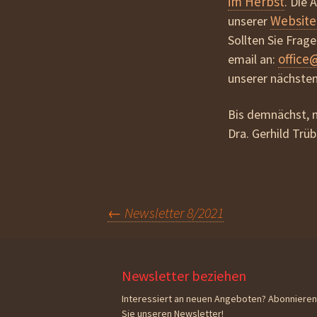
im Herbst
. Die
Website
unserer
Sollten Sie Frag
office
email an:
unserer nächste
Bis demnächst, m
Dra. Gerhild Trü
Beitragsnavigation
←
Newsletter 8/2021
Newsletter beziehen
Interessiert an neuen Angeboten? Abonnieren
Sie unseren Newsletter!