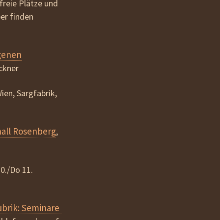
freie Plätze und
er finden
genen
ackner
Wien, Sargfabrik,
all Rosenberg
,
10./Do 11.
ubrik: Seminare