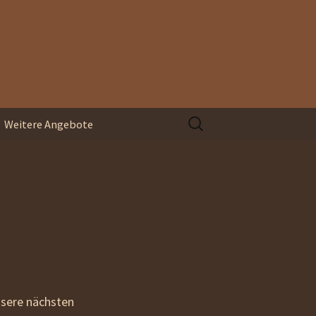
Suchen
Weitere Angebote
nach:
Organisationsentwicklung
Blindspace
Coaching und
Supervision
nsere nächsten