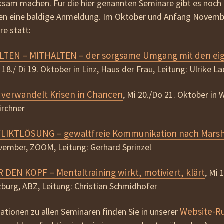
am machen. Für die hier genannten Seminare gibt es noch 
beziehen
nen eine baldige Anmeldung. Im Oktober und Anfang Novemb
AGB
e statt:
LTEN – MITHALTEN – der sorgsame Umgang mit den ei
18./ Di 19. Oktober in Linz, Haus der Frau, Leitung: Ulrike L
 verwandelt Krisen in Chancen
, Mi 20./Do 21. Oktober in 
irchner
FLIKTLÖSUNG
– gewaltfreie Kommunikation nach Marsh
vember, ZOOM, Leitung: Gerhard Sprinzel
DEN KOPF – Mentaltraining wirkt, motiviert, klärt
, Mi 
burg, ABZ, Leitung: Christian Schmidhofer
Website-R
tionen zu allen Seminaren finden Sie in unserer