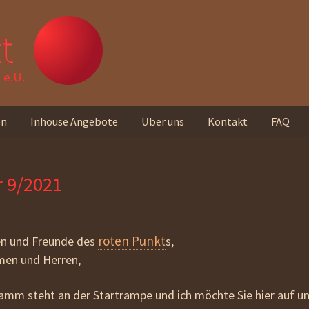
t
e.U.
en
Inhouse Angebote
Über uns
Kontakt
FAQ
Unser Team
r 9/2021
Standorte
Unser Leitbild
roten Punkt
en und Freunde des
s,
Rückmeldungen von
men und Herren,
Teilnehmer_innen
amm steht an der Startrampe und ich möchte Sie hier auf u
Unseren Newsletter