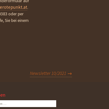
eldeformular auf
erotepunkt.at
.
0383 oder per
fe, Sie bei einem
Newsletter 10/2021
→
hen
n