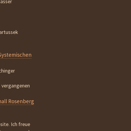
wasser
Bartussek
 Systemischen
chinger
m vergangenen
all Rosenberg
ite. Ich freue