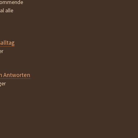
s kommende
l alle
alltag
er
n Antworten
ger