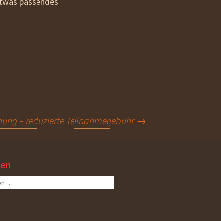
 etwas passendes
hung – reduzierte Teilnahmegebühr
→
hen
n