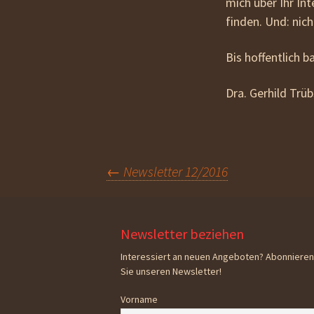
mich über Ihr In
finden. Und: nich
Bis hoffentlich b
Dra. Gerhild Trü
Beitragsnavigation
←
Newsletter 12/2016
Newsletter beziehen
Interessiert an neuen Angeboten? Abonnieren
Sie unseren Newsletter!
Vorname