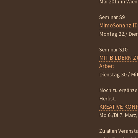
Mai 2017 in Wie
Seminar S9
MimoSonanz für 
Montag 22./ Dien
Seminar S10
MIT BILDERN ZU
Arbeit
Dienstag 30./ Mi
Noch zu ergänze
Herbst:
KREATIVE KONF
Mo 6./Di 7. März,
Zu allen Veranst