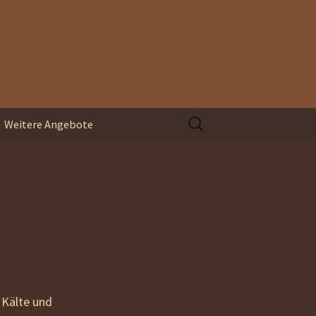
Suchen
Weitere Angebote
nach:
Organisationsentwicklung
Blindspace
Coaching und
Supervision
 Kälte und