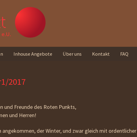
t
e.U.
en
Inhouse Angebote
Über uns
Kontakt
FAQ
Unser Team
r1/2017
Standorte
Unser Leitbild
en und Freunde des Roten Punkts,
Rückmeldungen von
men und Herren!
Teilnehmer_innen
ch angekommen, der Winter, und zwar gleich mit ordentlicher
Unseren Newsletter