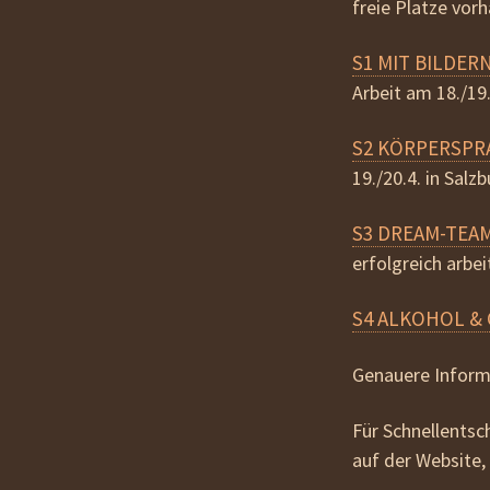
freie Platze vor
S1 MIT BILDE
Arbeit am 18./19.
S2 KÖRPERSP
19./20.4. in Salz
S3 DREAM-TEA
erfolgreich arbei
S4 ALKOHOL &
Genauere Inform
Für Schnellentsc
auf der Website