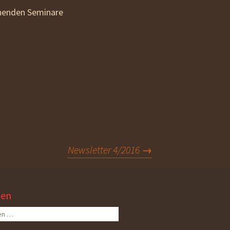
nnenden Seminare
Newsletter 4/2016
→
hen
n