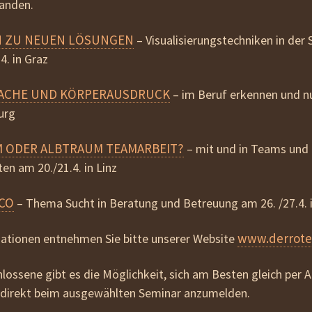
handen.
beziehen
RN ZU NEUEN LÖSUNGEN
–
Visualisierungstechniken in der
AGB
4. in Graz
RACHE UND KÖRPERAUSDRUCK
– im Beruf erkennen und 
burg
M ODER ALBTRAUM TEAMARBEIT?
– mit und in Teams und
ten am 20./21.4. in Linz
 CO
– Thema Sucht in Beratung und Betreuung am 26. /27.4. 
www.derrote
ationen entnehmen Sie bitte unserer Website
hlossene gibt es die Möglichkeit, sich am Besten gleich per
, direkt beim ausgewählten Seminar anzumelden.