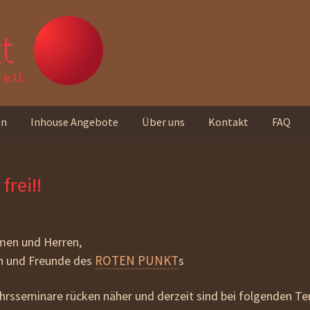
t
e.U.
en
Inhouse Angebote
Über uns
Kontakt
FAQ
Unser Team
frei!!
Standorte
Unser Leitbild
men und Herren,
Rückmeldungen von
ROTEN PUNKT
en und Freunde des
s
Teilnehmer_innen
ahrsseminare rücken näher und derzeit sind bei folgenden T
Unseren Newsletter