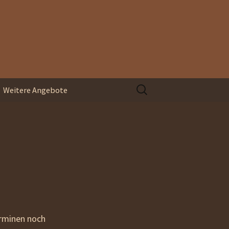
Suchen
Weitere Angebote
nach:
Organisationsentwicklung
Blindspace
Coaching und
Supervision
erminen noch