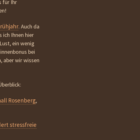
für Ihr
en!
rühjahr
. Auch da
ich Ihnen hier
Lust, ein wenig
innenbonus bei
n, aber wir wissen
Überblick:
all Rosenberg
,
rt stressfreie