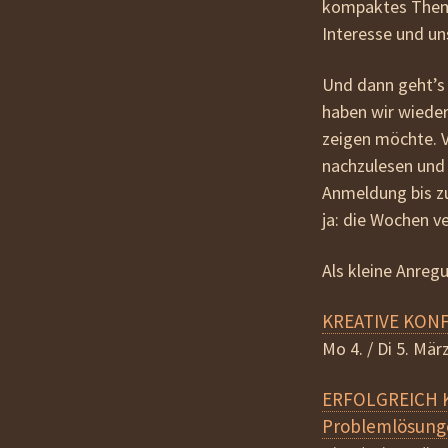
kompaktes Theme
Interesse und un
Und dann geht’s 
haben wir wieder
zeigen möchte. Vi
nachzulesen und 
Anmeldung bis z
ja: die Wochen v
Als kleine Anreg
KREATIVE KON
Mo 4. / Di 5. Mär
ERFOLGREICH 
Problemlösung