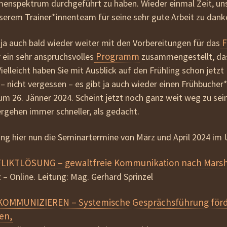
nspektrum durchgeführt zu haben. Wieder einmal Zeit, uns 
beziehen
serem Trainer*innenteam für seine sehr gute Arbeit zu dank
AGB
F
ja auch bald wieder weiter mit den Vorbereitungen für das
Programm
 ein sehr anspruchsvolles
zusammengestellt, das 
elleicht haben Sie mit Ausblick auf den Frühling schon jetzt 
– nicht vergessen – es gibt ja auch wieder einen
Frühbucher*
um 26. Jänner 2024
. Scheint jetzt noch ganz weit weg zu sei
ergehen immer schneller, als gedacht.
ung hier nun die Seminartermine von März und April 2024 im 
FLIKTLÖSUNG
– gewaltfreie Kommunikation nach Marsh
z – Online. Leitung: Mag. Gerhard Sprinzel
KOMMUNIZIEREN –
Systemische Gesprächsführung förde
en,