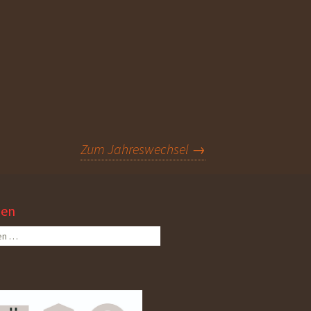
Zum Jahreswechsel
→
hen
n