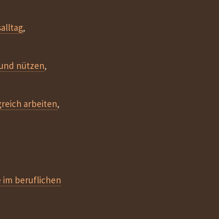
alltag
,
 und nützen
,
greich arbeiten
,
 im beruflichen