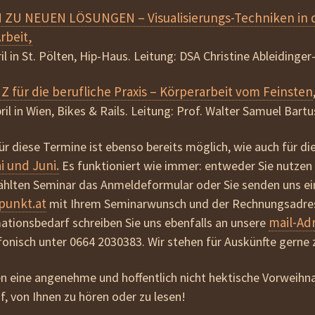
RN ZU NEUEN LÖSUNGEN
– Visualisierungs-Techniken in 
rbeit,
pril in St. Pölten, Hip-Haus. Leitung: DSA Christine Ableidinge
NZ
für die berufliche Praxis
– Körperarbeit vom Feinsten
pril in Wien, Bikes & Rails. Leitung: Prof. Walter Samuel Bart
r diese Termine ist ebenso bereits möglich, wie auch für di
 und Juni.
Es funktioniert wie immer: entweder Sie nutzen
ählten Seminar das Anmeldeformular oder Sie senden uns ei
punkt.at
mit Ihrem Seminarwunsch und der Rechnungsadres
mail-Ad
tionsbedarf schreiben Sie uns ebenfalls an unsere
fonisch unter 0664 2030383. Wir stehen für Auskünfte gerne 
n eine angenehme und hoffentlich nicht hektische Vorweihn
f, von Ihnen zu hören oder zu lesen!