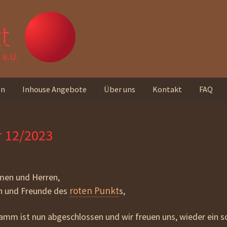
t
e.U.
en
Inhouse Angebote
Über uns
Kontakt
FAQ
Unser Team
r 12/2023
Standorte
Unser Leitbild
men und Herren,
Rückmeldungen von
roten Punkt
en und Freunde des
s,
Teilnehmer_innen
mm ist nun abgeschlossen und wir freuen uns, wieder ein s
Unseren Newsletter