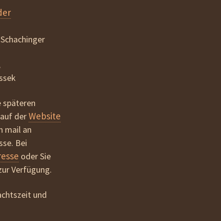
der
r-Schachinger
,
ussek
e späteren
Website
 auf der
n mail an
se. Bei
resse
oder Sie
zur Verfügung.
achtszeit und