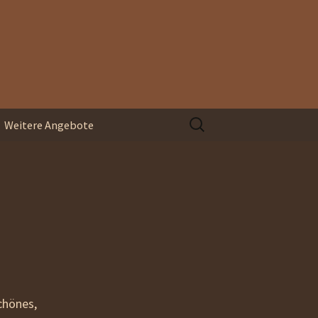
Suchen
Weitere Angebote
nach:
Organisationsentwicklung
Blindspace
Coaching und
Supervision
chönes,