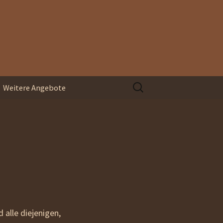
Suchen
Weitere Angebote
nach:
Organisationsentwicklung
Blindspace
Coaching und
Supervision
 alle diejenigen,