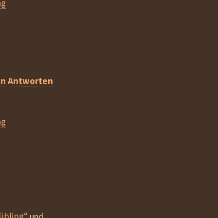
ag
en Antworten
ng
ühling“
und