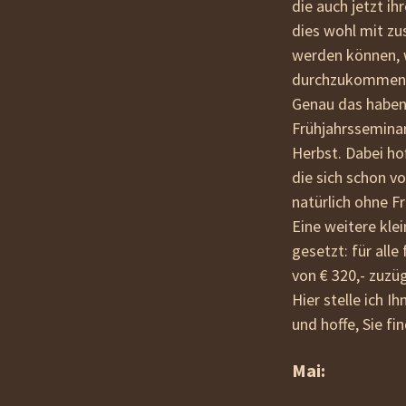
die auch jetzt i
dies wohl mit zu
werden können, w
durchzukommen, d
Genau das haben 
Frühjahrsseminar
Herbst. Dabei hof
die sich schon v
natürlich ohne Fr
Eine weitere kle
gesetzt:
für alle
von € 320,- zuzü
Hier stelle ich 
und hoffe, Sie f
Mai: