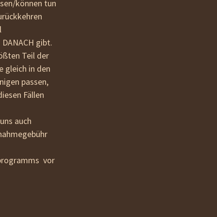
ssen/können tun
zurückkehren
l
n DANACH gibt.
ßten Teil der
 gleich in den
enigen passen,
diesen Fällen
 uns auch
lnahmegebühr
rsprogramms vor