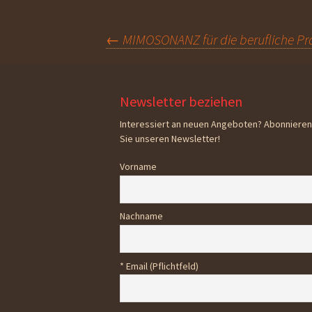
Beitragsnavigation
←
MIMOSONANZ für die berufliche Pra
Newsletter beziehen
Interessiert an neuen Angeboten? Abonnieren
Sie unseren Newsletter!
Vorname
Nachname
* Email (Pflichtfeld)