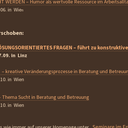
 WERDEN – Humor als wertvolle Ressource im Arbeitsallt
.06. in Wie
n
rschoben:
SUNGSORIENTIERTES FRAGEN – führt zu konstruktiv
7.09. in Linz
 kreative Veränderungsprozesse in Beratung und Betreuu
.10. in Wien
 Thema Sucht in Beratung und Betreuung
.10. in Wien
„Seminare im Fr
fos wie immer auf unserer Homepage unter