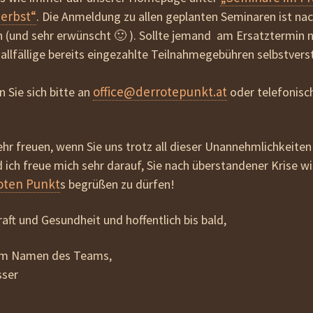
erbst“
. Die
Anmeldung zu allen geplanten Seminaren ist nac
h
(und sehr erwünscht 🙂 ). Sollte jemand am Ersatztermin 
llfällige bereits eingezahlte Teilnahmegebühren selbstvers
office@derrotepunkt.at
 Sie sich bitte an
oder telefonisc
hr freuen, wenn Sie uns trotz all dieser Unannehmlichkeiten
d ich freue mich sehr darauf, Sie nach überstandener Krise wi
oten Punkt
s begrüßen zu dürfen!
Kraft und Gesundheit und hoffentlich bis bald,
 im Namen des Teams,
sser