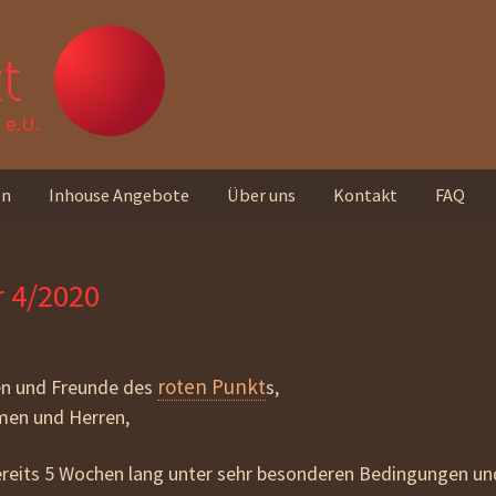
t
e.U.
en
Inhouse Angebote
Über uns
Kontakt
FAQ
Unser Team
r 4/2020
Standorte
Unser Leitbild
roten Punkt
en und Freunde des
s,
Rückmeldungen von
men und Herren,
Teilnehmer_innen
bereits 5 Wochen lang unter sehr besonderen Bedingungen und
Unseren Newsletter