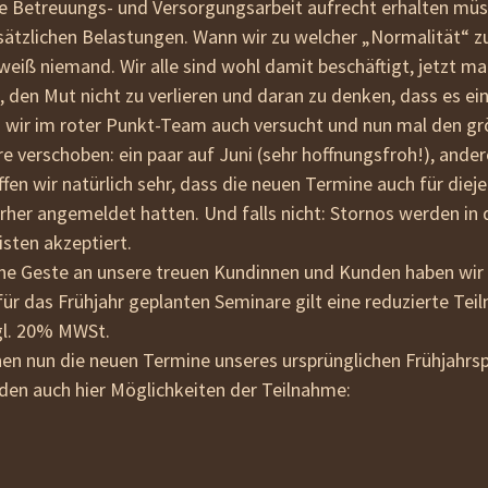
hre Betreuungs- und Versorgungsarbeit aufrecht erhalten mü
beziehen
sätzlichen Belastungen. Wann wir zu welcher „Normalität“ 
AGB
eiß niemand. Wir alle sind wohl damit beschäftigt, jetzt ma
en Mut nicht zu verlieren und daran zu denken, dass es ei
wir im roter Punkt-Team auch versucht und nun mal den grö
e verschoben: ein paar auf Juni (sehr hoffnungsfroh!), andere
fen wir natürlich sehr, dass die neuen Termine auch für diej
orher angemeldet hatten. Und falls nicht: Stornos werden in 
isten akzeptiert.
ine Geste an unsere treuen Kundinnen und Kunden haben wir
 für das Frühjahr geplanten Seminare
gilt eine
reduzierte Tei
gl. 20% MWSt.
Ihnen nun die neuen Termine unseres ursprünglichen Frühjah
inden auch hier Möglichkeiten der Teilnahme: