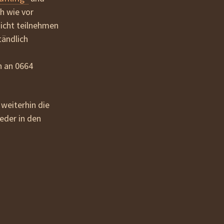
h wie vor
nicht teilnehmen
tändlich
h an 0664
 weiterhin die
eder in den