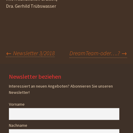
Dra. Gerhild Trübswasser
Beitragsnavigation
←
Newsletter 3/2018
DreamTeam-oder….?
→
Newsletter beziehen
Interessiert an neuen Angeboten? Abonnieren Sie unseren
Newsletter!
Vorname
Nachname